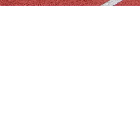
THÔNG TIN LIÊN HỆ
TRỤ SỞ
Tầng 1 tháp II, Tòa nhà Lanmak Tower N04B, Phường Xuân Đỉnh,
Hà Nội, Việt Nam
LIÊN HỆ VỚI CHÚNG TÔI
Hotline:
02471066668
Email:
truyenthong-thuonghieu@acefic.vn