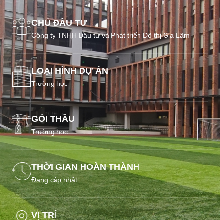
CHỦ ĐẦU TƯ
Công ty TNHH Đầu tư và Phát triển Đô thị Gia Lâm
LOẠI HÌNH DỰ ÁN
Trường học
GÓI THẦU
Trường học
THỜI GIAN HOÀN THÀNH
Đang cập nhật
VỊ TRÍ