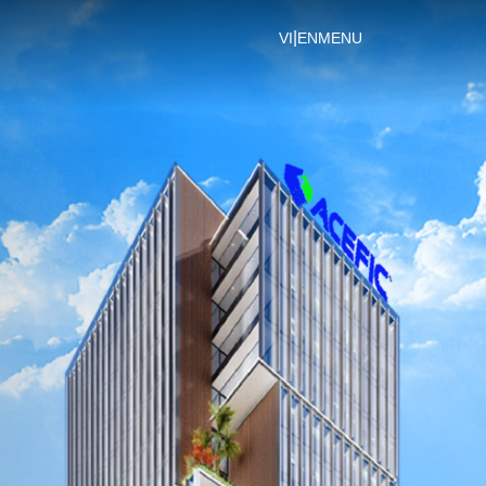
|
VI
EN
MENU