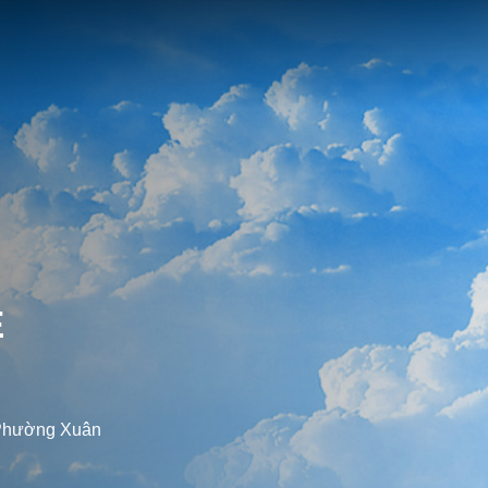
Ệ
 Phường Xuân