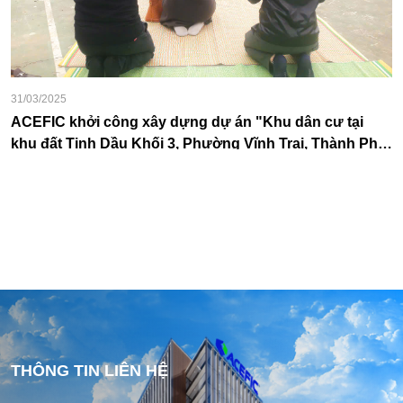
10/03/2025
ACEFIC HOÀN THÀNH CẤT NÓC DỰ ÁN FPT PLAZ
Phố
TRƯỚC TIẾN ĐỘ – KHẲNG ĐỊNH UY TÍN TỔNG TH
THI CÔNG
THÔNG TIN LIÊN HỆ