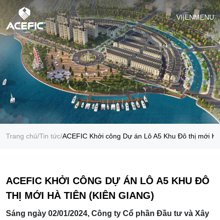
VI
|
EN
MENU
Trang chủ
/
Tin tức
/
ACEFIC Khởi công Dự án Lô A5 Khu Đô thị mới Hà 
ACEFIC KHỞI CÔNG DỰ ÁN LÔ A5 KHU ĐÔ
THỊ MỚI HÀ TIÊN (KIÊN GIANG)
Sáng ngày 02/01/2024, Công ty Cổ phần Đầu tư và Xây