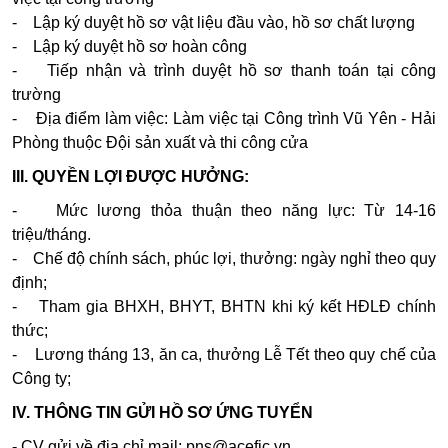
- Lập ký duyệt hồ sơ vật liệu đầu vào, hồ sơ chất lượng
- Lập ký duyệt hồ sơ hoàn công
- Tiếp nhận và trình duyệt hồ sơ thanh toán tại công
trường
- Địa điểm làm việc: Làm việc tại Công trình Vũ Yên - Hải
Phòng thuộc Đội sản xuất và thi công cửa
III. QUYỀN LỢI ĐƯỢC HƯỞNG:
- Mức lương thỏa thuận theo năng lực: Từ 14-16
triệu/tháng.
- Chế độ chính sách, phúc lợi, thưởng: ngày nghỉ theo quy
định;
- Tham gia BHXH, BHYT, BHTN khi ký kết HĐLĐ chính
thức;
- Lương tháng 13, ăn ca, thưởng Lễ Tết theo quy chế của
Công ty;
IV. THÔNG TIN GỬI HỒ SƠ ỨNG TUYỂN
- CV gửi về địa chỉ mail: pns@acefic.vn