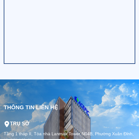
THÔNG TIN LIÊN HỆ
TRỤ SỞ
Tầng 1 tháp II, Tòa nhà Lanmak Tower N04B, Phường Xuân Đỉnh,